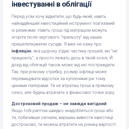
інвестуванні в облігації
Перед усім хочу відмітити, що будь-який, навіть
найнадійніший інвестиційний інструмент пов’язаний
із ризиками. Навіть гроші під матрацом можуть
згоріти після чергового “прильоту” від наших
пришелепкуватих сусідів. Я вже не кажу про
інфляцію
, яка щороку з’їдає частину грошей, які “не
працюють”, а просто лежать десь в твоїй оселі. Й
дохід від облігацій також може від неї постраждати.
Так, при різкому стрибку, розмір інфляції може
перевищувати відсотки за купленими рік тому
цінними паперами. Ти не втратиш гроші в прямому
сенсі, але будеш втрачати з фінансової точки зору.
Достроковий продаж – не завжди вигідний
.
Якщо тобі раптом швидко знадобляться гроші або
ти, побачивши сигнали, вирішиш вивести інвестиції
достроково, ти можеш втратити на різниці вартості