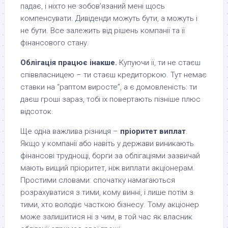
падає, і ніхто не зобов’язаний мені щось
компенсувати. Дивіденди можуть бути, а можуть і
не бути. Все залежить від рішень компанії та її
фінансового стану.
Облігація працює інакше.
Купуючи її, ти не стаєш
співвласницею – ти стаєш кредиторкою. Тут немає
ставки на “раптом виросте”, а є домовленість: ти
даєш гроші зараз, тобі їх повертають пізніше плюс
відсоток.
Ще одна важлива різниця –
пріоритет виплат
.
Якщо у компанії або навіть у держави виникають
фінансові труднощі, борги за облігаціями зазвичай
мають вищий пріоритет, ніж виплати акціонерам.
Простими словами: спочатку намагаються
розрахуватися з тими, кому винні, і лише потім з
тими, хто володіє часткою бізнесу. Тому акціонер
може залишитися ні з чим, в той час як власник