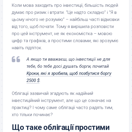
Коли мова заходить про інвестиції, більшість людей
думає про ризик і втрати. “Це надто складно” і “Я в
цьому нічого не розумію” – найбільш часті відмовки
від того, щоб почати. Тому я вирішила розповісти
про цей інструмент, не як економістка – мовою
цифр та графіків, а простими словами, які зрозуміє
навіть підліток.
А якщо ти вважаєш, що інвестиції не для
тебе, бо тебе досі душать борги, почитай
Кроки, які я зробила, щоб позбутися боргу
2500 $
.
Облігації зазвичай згадують як
надійний
інвестиційний інструмент, але що це означає на
практиці? І чому саме облігації часто радять тим,
хто тільки починає?
Що таке облігації простими