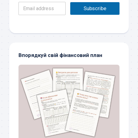
E
Subscribe
m
a
i
l
*
Впорядкуй свій фінансовий план