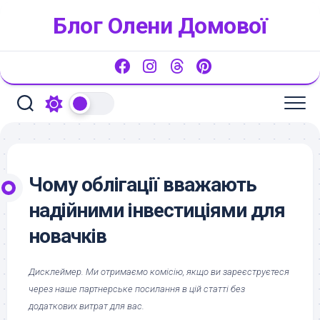
Перейти
Блог Олени Домової
до
вмісту
Чому облігації вважають
надійними інвестиціями для
новачків
Дисклеймер. Ми отримаємо комісію, якщо ви зареєструєтеся
через наше партнерське посилання в цій статті без
додаткових витрат для вас.