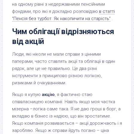
на одному рівні з недержавними пенсійними
фондами, про які я докладно розповідаю
в статті
“Пенсія без турбот. Як накопичити на старість”
.
Чим облігації відрізняються
від акцій
Люди, які ніколи не мали справи з цінними
паперами, часто ставлять акції та облігації в один
рядок, але це не правильно. Це два різні
інструменти з принципово різною логікою,
ризиками й очікуваннями.
Якщо я купую
акцію
, я фактично стаю
співвласницею компанії. Навіть якщо моя частка
мізерна –логіка саме така. Я не даю гроші в борг, а
вкладаю в бізнес із надією, що він зростатиме.
Якщо компанія розвивається – акції дорожчають і я
заробляю. Якщо ж справи йдуть погано – ціна