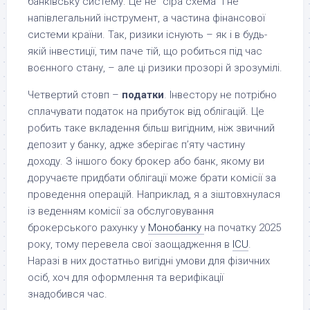
банківську систему. Це не “сіра схема” і не
напівлегальний інструмент, а частина фінансової
системи країни. Так, ризики існують – як і в будь-
якій інвестиції, тим паче тій, що робиться під час
воєнного стану, – але ці ризики прозорі й зрозумілі.
Четвертий стовп –
податки
. Інвестору не потрібно
сплачувати податок на прибуток від облігацій. Це
робить таке вкладення більш вигідним, ніж звичний
депозит у банку, адже зберігає п’яту частину
доходу. З іншого боку брокер або банк, якому ви
доручаєте придбати облігації може брати комісії за
проведення операцій. Наприклад, я а зіштовхнулася
із веденням комісії за обслуговування
брокерського рахунку у
Монобанку
на початку 2025
року, тому перевела свої заощадження в
ICU
.
Наразі в них достатньо вигідні умови для фізичних
осіб, хоч для оформлення та верифікації
знадобився час.