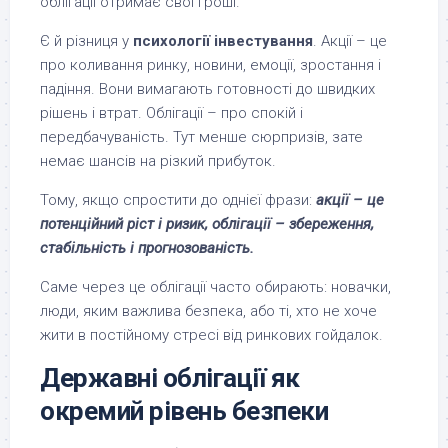
облігації отримає свої гроші.
Є й різниця у
психології інвестування
. Акції – це
про коливання ринку, новини, емоції, зростання і
падіння. Вони вимагають готовності до швидких
рішень і втрат. Облігації – про спокій і
передбачуваність. Тут менше сюрпризів, зате
немає шансів на різкий прибуток.
Тому, якщо спростити до однієї фрази:
акції – це
потенційний ріст і ризик, облігації – збереження,
стабільність і прогнозованість.
Саме через це облігації часто обирають: новачки,
люди, яким важлива безпека, або ті, хто не хоче
жити в постійному стресі від ринкових гойдалок.
Державні облігації як
окремий рівень безпеки