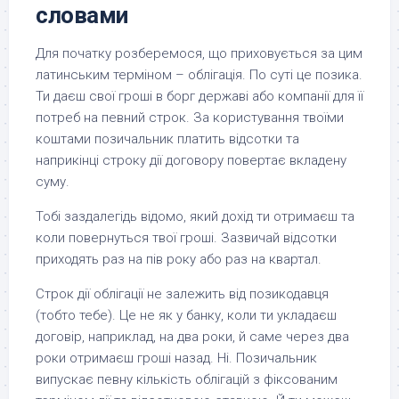
словами
Для початку розберемося, що приховується за цим
латинським терміном – облігація. По суті це позика.
Ти даєш свої гроші в борг державі або компанії для її
потреб на певний строк. За користування твоїми
коштами позичальник платить відсотки та
наприкінці строку дії договору повертає вкладену
суму.
Тобі заздалегідь відомо, який дохід ти отримаєш та
коли повернуться твої гроші. Зазвичай відсотки
приходять раз на пів року або раз на квартал.
Строк дії облігації не залежить від позикодавця
(тобто тебе). Це не як у банку, коли ти укладаєш
договір, наприклад, на два роки, й саме через два
роки отримаєш гроші назад. Ні. Позичальник
випускає певну кількість облігацій з фіксованим