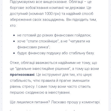
Підсумовуємо все вищесказане. Облігації – це
боргове зобов’язання компанії чи держави. Це
доступний (номінал 1000 грн) та надійний спосіб
збереження своїх заощаджень. Він підходить тим,
хто:
не готовий до різких фінансових гойдалок;
хоче “спати спокійніше”, а не “чатувати на
фінансових ринка”;
будує фінансову подушку або стабільну базу.
Отже, облігації вважаються надійними не тому, що
це “ідеальне інвестиційне рішення”, а тому що вони
прогнозовані
. Це інструмент для тих, хто цінує
стабільність, чіткі правила й прагне зменшити
рівень стресу. І саме тому вони часто стають
першою сходинкою в інвестуванні.
Ще лишилися питання? Ласкаво прошу у коментарі.