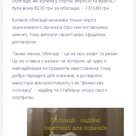
облігацій, які купила у серпні, вересні та жовтні, і
була вона 82,30 грн за облігацію – 1316,80 грн.
Купівля облігацій можлива тільки через
ліцензованого брокера (про них поговоримо
нижче), тому виплати гарантовані офіційним
договором.
Таким чином, облігації – це не про азарт та ризик.
Це не ставка у казино чи лотерея, це один з
найнадійніших інструментів інвестування, тому
добре підходить для новачків, а досвідчені
інвестори використовують її як “фінансову
соломку” – надійну та стабільну опору свого
портфелю.