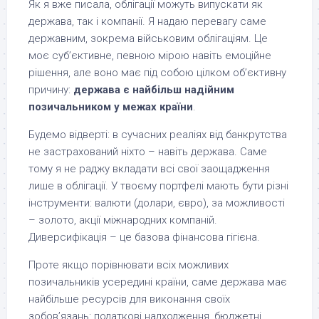
Як я вже писала, облігації можуть випускати як
держава, так і компанії. Я надаю перевагу саме
державним, зокрема військовим облігаціям. Це
моє суб’єктивне, певною мірою навіть емоційне
рішення, але воно має під собою цілком об’єктивну
причину:
держава є найбільш надійним
позичальником у межах країни
.
Будемо відверті: в сучасних реаліях від банкрутства
не застрахований ніхто – навіть держава. Саме
тому я не раджу вкладати всі свої заощадження
лише в облігації. У твоєму портфелі мають бути різні
інструменти: валюти (долари, євро), за можливості
– золото, акції міжнародних компаній.
Диверсифікація – це базова фінансова гігієна.
Проте якщо порівнювати всіх можливих
позичальників усередині країни, саме держава має
найбільше ресурсів для виконання своїх
зобов’язань: податкові надходження, бюджетні