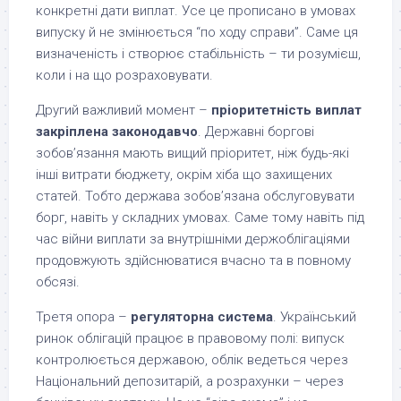
конкретні дати виплат. Усе це прописано в умовах
випуску й не змінюється “по ходу справи”. Саме ця
визначеність і створює стабільність – ти розумієш,
коли і на що розраховувати.
Другий важливий момент –
пріоритетність виплат
закріплена законодавчо
. Державні боргові
зобов’язання мають вищий пріоритет, ніж будь-які
інші витрати бюджету, окрім хіба що захищених
статей. Тобто держава зобов’язана обслуговувати
борг, навіть у складних умовах. Саме тому навіть під
час війни виплати за внутрішніми держоблігаціями
продовжують здійснюватися вчасно та в повному
обсязі.
Третя опора –
регуляторна система
. Український
ринок облігацій працює в правовому полі: випуск
контролюється державою, облік ведеться через
Національний депозитарій, а розрахунки – через