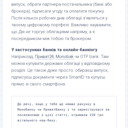
випуск, обрати партнера-постачальника (банк або
брокера), підписати угоду та оплатити покупку.
Після кількох робочих днів облігації з’являться у
твоєму цифровому портфелі. Важливо зауважити,
що Дія не торгує облігаціями напряму, а є
посередником між тобою та брокером.
У застосунках банків та онлайн-банкінгу
.
Наприклад,
Приват24
,
Monobak
чи OTP bank. Там
можна купувати державні облігації у відповідному
розділі. Це також дуже просто: обираєш випуск,
підписуєш документи через SmartID та купуєш
прямо зі свого смартфона.
До речі, якщо у тебе ще немає рахунку в 
Монобанку чи ПриватБанку і ти зареєструєшся за 
посиланнями з цієї статті, отримаєш 150 грн 
вітального кеш-беку.